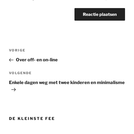
Bericht
Vorig
VORIGE
navigatie
bericht
Over off- en on-line
Volgend
VOLGENDE
bericht
Enkele dagen weg met twee kinderen en minimalisme
DE KLEINSTE FEE