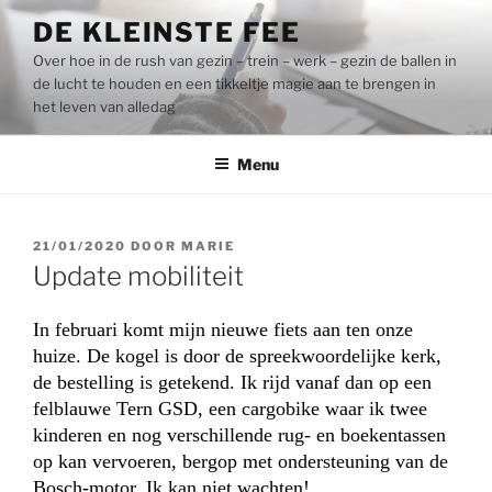
Naar
DE KLEINSTE FEE
de
Over hoe in de rush van gezin – trein – werk – gezin de ballen in
inhoud
de lucht te houden en een tikkeltje magie aan te brengen in
springen
het leven van alledag
Menu
GEPLAATST
21/01/2020
DOOR
MARIE
OP
Update mobiliteit
In februari komt mijn nieuwe fiets aan ten onze
huize. De kogel is door de spreekwoordelijke kerk,
de bestelling is getekend. Ik rijd vanaf dan op een
felblauwe
Tern
GSD, een cargobike waar ik twee
kinderen en nog verschillende rug- en boekentassen
op kan vervoeren, bergop met ondersteuning van de
Bosch-motor. Ik kan niet wachten!