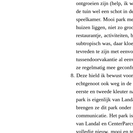
ontgroeien zijn (help, ik 
de tuin wel een schot in d
speelkamer. Mooi park me
huizen liggen, niet zo gro
restaurantje, activiteiten,
b
subtropisch was, daar
klo
tevreden te zijn met eenvo
tussendoorvakantie al ee
ze regelmatig mee geconfr
8.
Deze hield ik bewust voor 
echtgenoot ook weg in de 
eerste en tweede kleuter 
park is eigenlijk van
Land
brengen ze dit park onder
communicatie. Het park is 
van
Landal
en
CenterParc
volledig nieuw, mooi en t