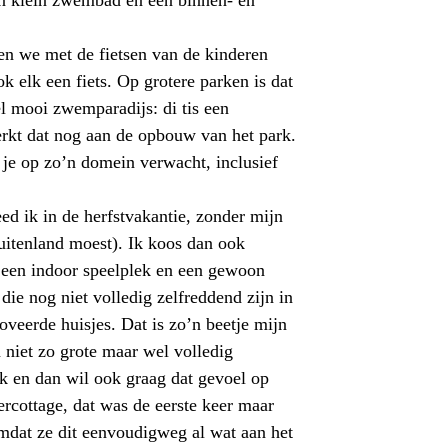
en klein zwembad en een binnen- en
n we met de fietsen van de kinderen
 elk een fiets. Op grotere parken is dat
l mooi zwemparadijs: di tis een
erkt dat nog aan de opbouw van het park.
e je op zo’n domein verwacht, inclusief
eed ik in de herfstvakantie, zonder mijn
buitenland moest). Ik koos dan ook
 een indoor speelplek en een gewoon
ie nog niet volledig
zelfreddend
zijn in
veerde huisjes. Dat is zo’n beetje mijn
 niet zo grote maar wel volledig
k en dan wil ook graag dat gevoel op
ercottage, dat was de eerste keer maar
omdat ze dit eenvoudigweg al wat aan het