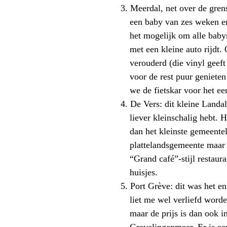
3.
Meerdal
, net over de gre
een baby van zes weken en
het mogelijk om alle babys
met een kleine auto rijdt.
verouderd (die vinyl geeft 
voor de rest puur geniete
we de fietskar voor het ee
4.
De Vers: dit kleine
Landal
liever kleinschalig hebt.
dan het kleinste gemeente
plattelandsgemeente maar e
“Grand café”-stijl restaur
huisjes.
5.
Port
Grève
: dit was het e
liet me wel verliefd worde
maar de prijs is dan ook in