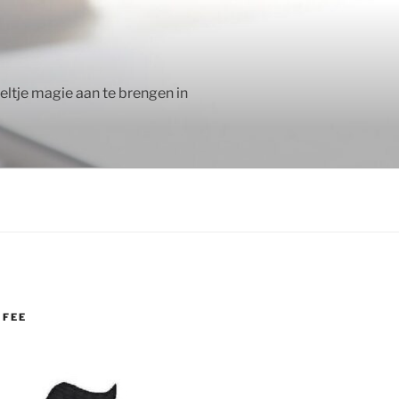
keltje magie aan te brengen in
 FEE