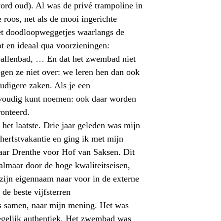
word oud). Al was de privé trampoline in
e roos, net als de mooi ingerichte
t doodloopweggetjes waarlangs de
ot en ideaal qua voorzieningen:
allenbad
, … En dat het zwembad niet
egen
ze niet over: we leren hen dan ook
udigere zaken. Als je een
nvoudig kunt noemen: ook daar worden
onteerd.
het laatste. Drie jaar geleden was mijn
herfstvakantie en ging ik met mijn
naar Drenthe voor Hof van Saksen. Dit
al
maar door de hoge kwaliteitseisen,
 zijn eigennaam naar voor in de externe
de beste vijfsterren
s
samen, naar mijn mening. Het was
egelijk authentiek. Het zwembad was