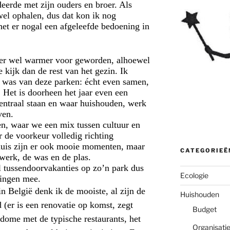
eerde met zijn ouders en broer. Als
 wel ophalen, dus dat kon ik nog
het er nogal een afgeleefde bedoening in
k er wel warmer voor geworden, alhoewel
 kijk dan de rest van het gezin. Ik
m was van deze parken: écht even samen,
. Het is doorheen het jaar even een
centraal staan en waar huishouden, werk
ven.
n, waar we een mix tussen cultuur en
r de voorkeur volledig richting
huis zijn er ook mooie momenten, maar
CATEGORIEË
werk, de was en de plas.
l tussendoorvakanties op zo’n park dus
Ecologie
dingen mee.
n België denk ik de mooiste, al zijn de
Huishouden
d (er is een renovatie op komst, zegt
Budget
tdome
met de typische restaurants, het
Organisati