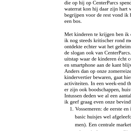
die op hij op
CenterParcs
spend
waterrat kon hij daar zijn hart
begrijpen voor de rest vond ik 
een bos.
Met kinderen te krijgen ben i
ik nog steeds kritischer rond me
ontdekte echter wat het gehei
de slogan ook van
CenterParcs
uitstap waar de kinderen écht 
en smartphone aan de kant blij
Anders dan op onze zomerreize
kindervertier bewaren, gaat hie
activiteiten. In een
week-end
t
er zijn ook boodschappen, huis
Intussen deden we al een aanta
ik geef graag even onze bevin
1.
Vossemeren: de eerste en i
basic huisjes wel afgeleef
men). Een centrale
marke