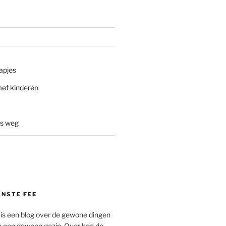
tapjes
met kinderen
s weg
INSTE FEE
 is een blog over de gewone dingen
an een gewoon gezin. Over hoe de