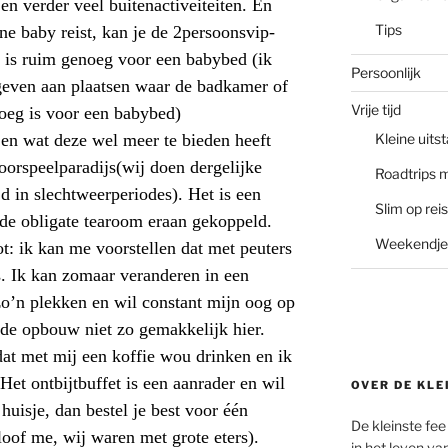
en verder veel
buitenactiveiteiten
. En
Tips
ine baby reist, kan je de 2persoonsvip-
 is ruim genoeg voor een
babybed
(ik
Persoonlijk
 geven aan plaatsen waar de badkamer of
Vrije tijd
oeg is voor een
babybed
)
Kleine uits
 en wat deze wel meer te bieden heeft
oorspeelparadijs
(wij doen dergelijke
Roadtrips 
jd in slechtweerperiodes). Het is een
Slim op reis
 de obligate tearoom eraan gekoppeld.
Weekendje
ot: ik kan me voorstellen dat met peuters
s. Ik kan zomaar veranderen in een
o’n plekken en wil constant mijn oog op
 de opbouw niet zo gemakkelijk hier.
dat met mij een koffie wou drinken en ik
Het ontbijtbuffet is een aanrader en wil
OVER DE KLE
huisje, dan bestel je best voor één
De kleinste fee
oof me, wij waren met grote eters).
in het leven v