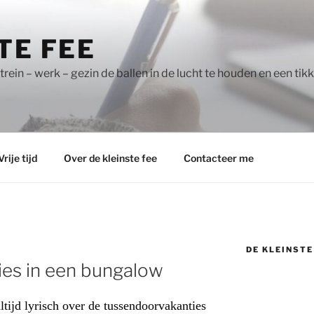
TE FEE
trein – werk – gezin de ballen in de lucht te houden en een tik
Vrije tijd
Over de kleinste fee
Contacteer me
DE KLEINSTE
es in een bungalow
tijd lyrisch over de tussendoorvakanties