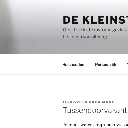
Naar
de
DE KLEINS
inhoud
springen
Over hoe in de rush van gezin – 
het leven van alledag
Huishouden
Persoonlijk
GEPLAATST
18/02/2020
DOOR
MARIE
OP
Tussendoorvakanti
Je moet weten, mijn man was al