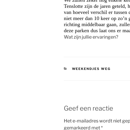
We zullen zeker nog enkele ker
Tenslotte zijn de jaren geteld, 
van hoeveel verschil er tussen 
niet meer dan 10 keer op zo’n 
richting middelbaar gaan, zull
deze parken dus laat ons er ma
Wat zijn jullie ervaringen?
CATEGORIEËN
WEEKENDJES WEG
Geef een reactie
Het e-mailadres wordt niet gep
gemarkeerd met
*