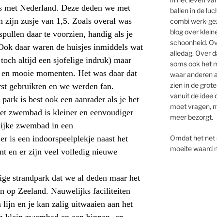
ns met Nederland. Deze deden we met
ballen in de lu
 zijn zusje van 1,5. Zoals overal was
combi werk-gez
blog over klei
pullen daar te voorzien, handig als je
schoonheid. Ov
 Ook daar waren de huisjes inmiddels wat
alledag. Over da
toch altijd een
sjofelige
indruk) maar
soms ook het mi
n en mooie momenten. Het was daar dat
waar anderen a
zien in de grote
rst gebruikten en we werden fan.
vanuit de idee d
park is best ook een aanrader als je het
moet vragen, ma
 Het zwembad is kleiner en eenvoudiger
meer bezorgt.
lijke zwembad in een
Omdat het net d
r is een indoorspeelplekje naast het
moeite waard 
ant en er zijn veel volledig nieuwe
nige strandpark dat we al deden maar het
n op Zeeland. Nauwelijks faciliteiten
 lijn en je kan zalig
uitwaaien aan het