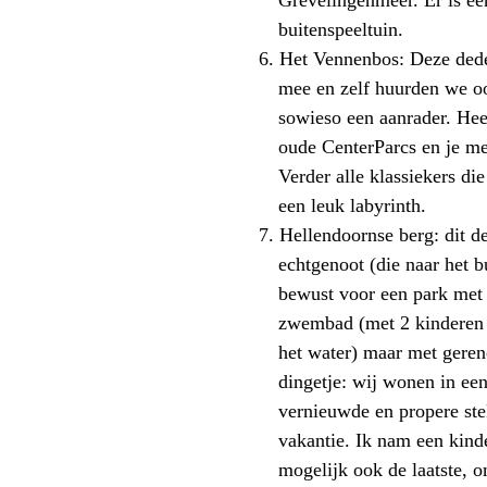
Grevelingenmeer. Er is e
buitenspeeltuin.
6.
Het Vennenbos: Deze dede
mee en zelf huurden we ook
sowieso een aanrader. Hee
oude
CenterParcs
en je m
Verder alle klassiekers di
een leuk
labyrinth
.
7.
Hellendoornse
berg: dit d
echtgenoot (die naar het 
bewust voor een park met
zwembad (met 2 kinderen d
het water) maar met gereno
dingetje: wij wonen in een
vernieuwde en propere ste
vakantie. Ik nam een kind
mogelijk ook de laatste, 