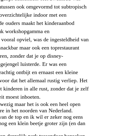
intussen ook omgevormd tot subt
ropisch
overzichtelijke indoor met een
e ouders maakt het kinderaanbod
euk workshopgamma en
 vooral opviel, was de ingesteldheid van
 snackbar maar ook een toprestaurant
en, zonder dat je op
disney
-
gejengel luisterde. Er was een
rachtig ontbijt en ernaast een kleine
voor dat het allemaal rustig verliep. Het
 kinderen in alle rust, zonder dat je zelf
eit moest inboeten.
wezig maar het is ook een heel open
ere in het noorden van Nederland.
 van de top en ik wil er zeker nog eens
og een klein beetje groter zijn (en dan