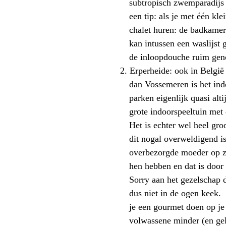
subtropisch zwemparadijs 
een tip: als je met één kle
chalet huren: de badkamer
kan intussen een waslijst
de inloopdouche ruim gen
2.
Erperheide
: ook in België
dan Vossemeren is het
ind
parken eigenlijk quasi alti
grote indoorspeeltuin met
Het is echter wel heel gro
dit nogal overweldigend i
overbezorgde moeder op z
hen hebben en dat is door
Sorry aan het gezelschap 
dus niet in de ogen keek. 
je een gourmet doen op je 
volwassene minder (en gel