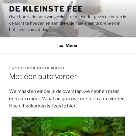
Naar
DE KLEINSTE FEE
de
Over hoe in de rush van gezin – trein – werk – gezin de ballen in
inhoud
de lucht te houden en een tikkeltje magie aan te brengen in
springen
het leven van alledag
Menu
GEPLAATST
16/09/2020
DOOR
MARIE
OP
Met één auto verder
We maakten eindelijk de overstap: we hebben maar
één auto meer. Vanaf nu gaan we met één auto verder.
Hoe dit gekomen is, lees je hier.