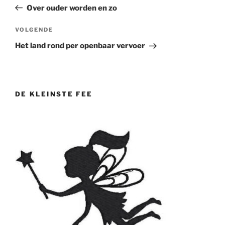
navigatie
bericht
Over ouder worden en zo
Volgend
VOLGENDE
bericht
Het land rond per openbaar vervoer
DE KLEINSTE FEE