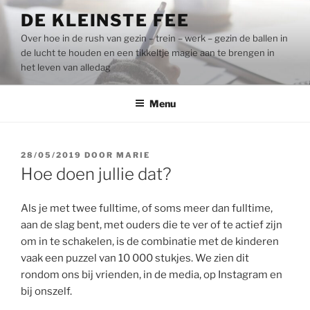
Naar
DE KLEINSTE FEE
de
Over hoe in de rush van gezin – trein – werk – gezin de ballen in
inhoud
de lucht te houden en een tikkeltje magie aan te brengen in
springen
het leven van alledag
Menu
GEPLAATST
28/05/2019
DOOR
MARIE
OP
Hoe doen jullie dat?
Als je met twee fulltime, of soms meer dan fulltime,
aan de slag bent, met ouders die te ver of te actief zijn
om in te schakelen, is de combinatie met de kinderen
vaak een puzzel van 10 000 stukjes. We zien dit
rondom ons bij vrienden, in de media, op Instagram en
bij onszelf.